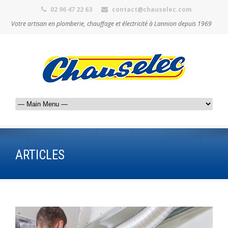
02 96 47 22 63
contact@chauselec.com
Votre artisan en plomberie, chauffage et électricité à Lannion depuis 1969
ARTICLES