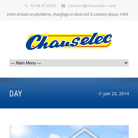
02 96 47 22 63
contact@chauselec.com
Votre artisan en plomberie, chauffage et électricité à Lannion depuis 1969
DAY
//
juin 23, 2014