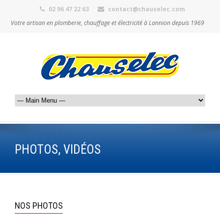
02 96 47 22 63
contact@chauselec.com
Votre artisan en plomberie, chauffage et électricité à Lannion depuis 1969
PHOTOS, VIDÉOS
NOS PHOTOS