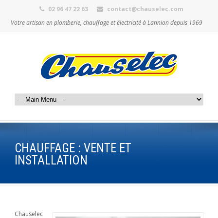
02 96 47 22 63
contact@chauselec.com
Votre artisan en plomberie, chauffage et électricité à Lannion depuis 1969
CHAUFFAGE : VENTE ET
INSTALLATION
Chauselec