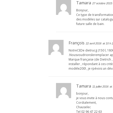
Tamara
27 octobre 2015
Bonjour,
Ce type de transformation
des modèles sur catalogu
future salle de bain.
François
22 avril 2016
at 10 h 
NotreCEDe dietrucg (150 l, 1800 
.Nousvoudrionsleremplacer apru
Marque française (de Dietrich 
installer , répondant à ces cri
modèle200l , je rpévois un dé
Tamara
11 juillet 2016
at
bonjour,
je vous invite à nous cont
Cordialement,
Chauselec
Tel 02 96 47 22 63