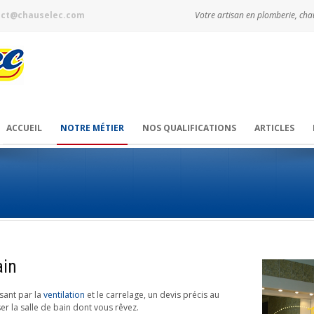
act@chauselec.com
Votre artisan en plomberie, chau
ACCUEIL
NOTRE MÉTIER
NOS QUALIFICATIONS
ARTICLES
ain
ssant par la
ventilation
et le carrelage, un devis précis au
er la salle de bain dont vous rêvez.