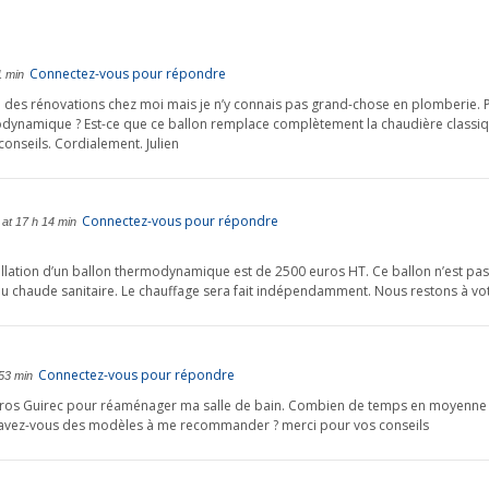
Connectez-vous pour répondre
1 min
re des rénovations chez moi mais je n’y connais pas grand-chose en plomberie. P
rmodynamique ? Est-ce que ce ballon remplace complètement la chaudière classiqu
onseils. Cordialement. Julien
Connectez-vous pour répondre
at 17 h 14 min
tallation d’un ballon thermodynamique est de 2500 euros HT. Ce ballon n’est pas
u chaude sanitaire. Le chauffage sera fait indépendamment. Nous restons à vot
Connectez-vous pour répondre
 53 min
rros Guirec pour réaménager ma salle de bain. Combien de temps en moyenne d
 avez-vous des modèles à me recommander ? merci pour vos conseils