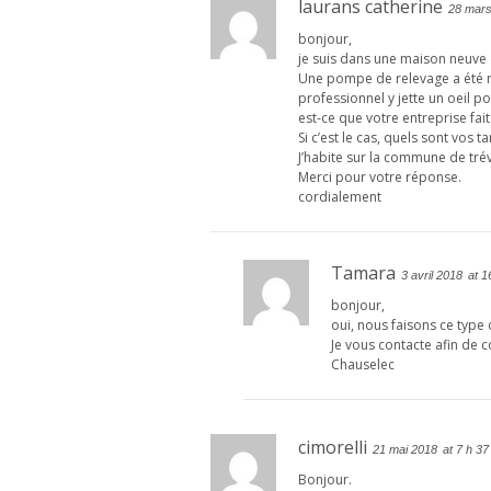
laurans catherine
28 mar
bonjour,
je suis dans une maison neuve 
Une pompe de relevage a été nec
professionnel y jette un oeil 
est-ce que votre entreprise fai
Si c’est le cas, quels sont vos ta
J’habite sur la commune de tré
Merci pour votre réponse.
cordialement
Tamara
3 avril 2018
at 1
bonjour,
oui, nous faisons ce type 
Je vous contacte afin de 
Chauselec
cimorelli
21 mai 2018
at 7 h 37
Bonjour.