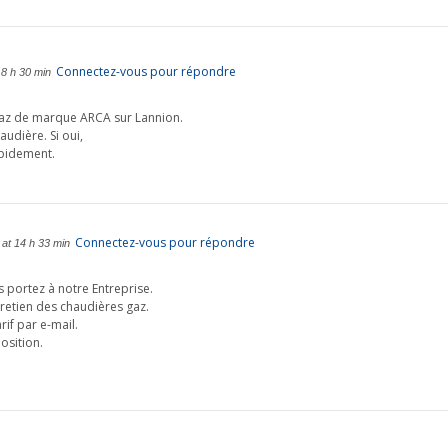
Connectez-vous pour répondre
 8 h 30 min
gaz de marque ARCA sur Lannion.
udière. Si oui,
pidement.
Connectez-vous pour répondre
at 14 h 33 min
s portez à notre Entreprise.
tretien des chaudières gaz.
rif par e-mail.
osition.