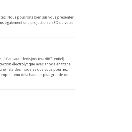
aitez. Nous pourrons bien sûr vous présenter
ons également une projection en 3D de votre
il fiat sauterledisjoncteurdifférentiel)
ction électrolytique avec anode en titane ..
r une liste des modèles que vous pourriez
.compte -tenu dela hauteur plus grande du