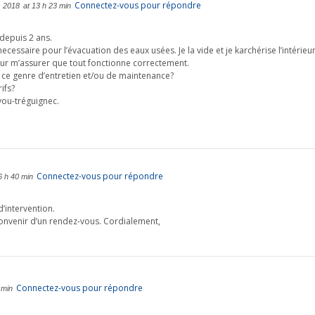
Connectez-vous pour répondre
s 2018
at 13 h 23 min
depuis 2 ans.
essaire pour l’évacuation des eaux usées. Je la vide et je karchérise l’intérieu
pour m’assurer que tout fonctionne correctement.
t ce genre d’entretien et/ou de maintenance?
rifs?
vou-tréguignec.
Connectez-vous pour répondre
6 h 40 min
d’intervention.
convenir d’un rendez-vous. Cordialement,
Connectez-vous pour répondre
 min