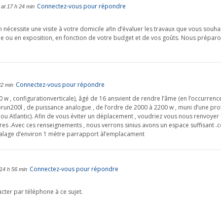
Connectez-vous pour répondre
at 17 h 24 min
 nécessite une visite à votre domicile afin d’évaluer les travaux que vous souh
e ou en exposition, en fonction de votre budget et de vos goûts. Nous prépar
Connectez-vous pour répondre
22 min
w , configurationverticale), âgé de 16 ansvient de rendre l’âme (en l’occurrence , 
n200l , de puissance analogue , de l’ordre de 2000 à 2200 w , muni d’une prote
, ou Atlantic). Afin de vous éviter un déplacement , voudriez vous nous renvoye
tères .Avec ces renseignements , nous verrons sinius avons un espace suffisant 
valage d’environ 1 mètre parrapport àl’emplacament
Connectez-vous pour répondre
 14 h 56 min
acter par téléphone à ce sujet.