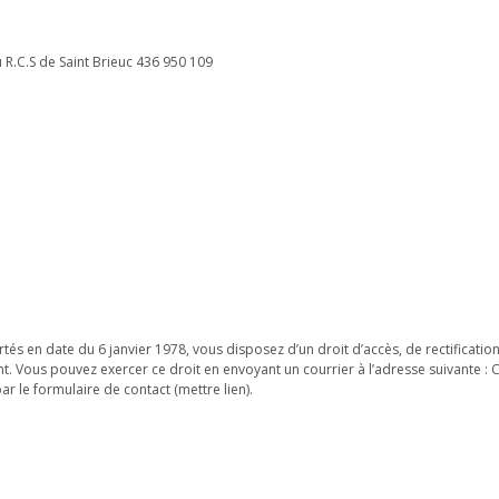
u R.C.S de Saint Brieuc 436 950 109
tés en date du 6 janvier 1978, vous disposez d’un droit d’accès, de rectificatio
t. Vous pouvez exercer ce droit en envoyant un courrier à l’adresse suivante 
r le formulaire de contact (mettre lien).