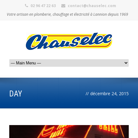
02 96 47 22 63
contact@chauselec.com
Votre artisan en plomberie, chauffage et électricité à Lannion depuis 1969
DAY
//
décembre 24, 2015