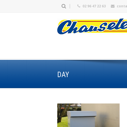
02 96 47 22 63
cont
DAY