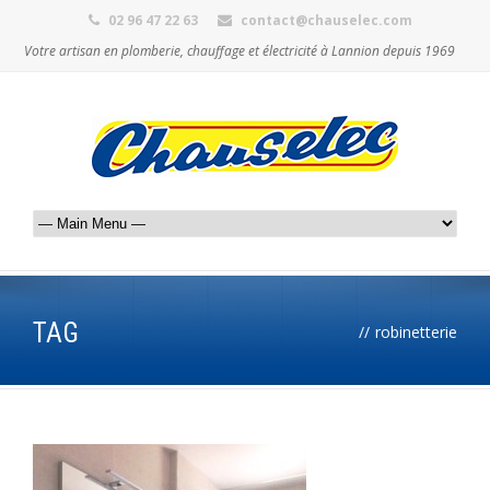
02 96 47 22 63
contact@chauselec.com
Votre artisan en plomberie, chauffage et électricité à Lannion depuis 1969
TAG
//
robinetterie