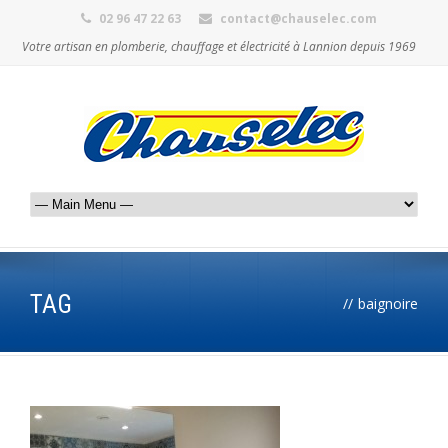
02 96 47 22 63
contact@chauselec.com
Votre artisan en plomberie, chauffage et électricité à Lannion depuis 1969
TAG
//
baignoire