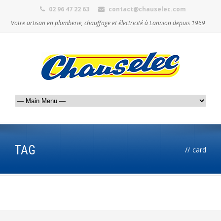
02 96 47 22 63
contact@chauselec.com
Votre artisan en plomberie, chauffage et électricité à Lannion depuis 1969
TAG
//
card