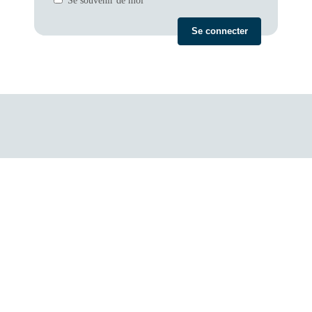
Se souvenir de moi
Mot de passe oublié ?
← Aller sur Chauselec