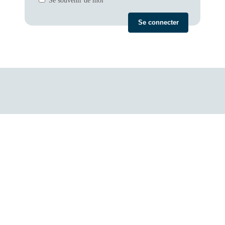
Se souvenir de moi
Mot de passe oublié ?
← Aller sur Chauselec